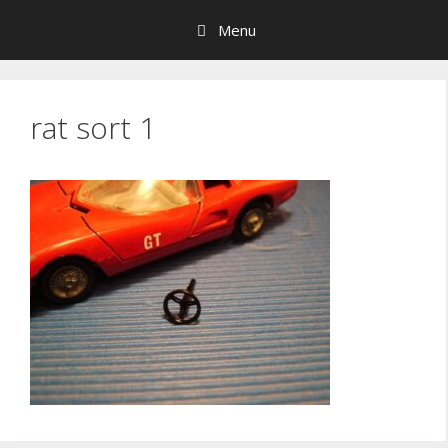
Hop
Menu
til
indhold
rat sort 1