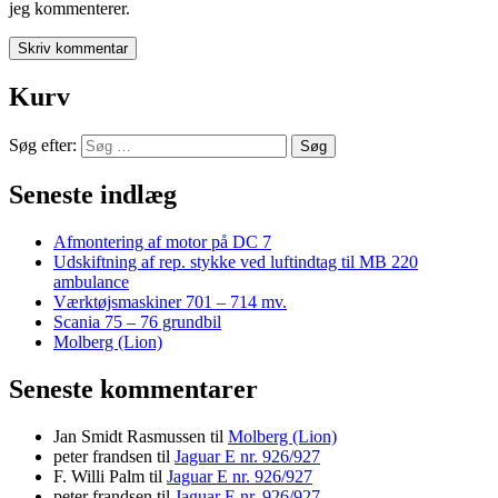
jeg kommenterer.
Kurv
Søg efter:
Seneste indlæg
Afmontering af motor på DC 7
Udskiftning af rep. stykke ved luftindtag til MB 220
ambulance
Værktøjsmaskiner 701 – 714 mv.
Scania 75 – 76 grundbil
Molberg (Lion)
Seneste kommentarer
Jan Smidt Rasmussen
til
Molberg (Lion)
peter frandsen
til
Jaguar E nr. 926/927
F. Willi Palm
til
Jaguar E nr. 926/927
peter frandsen
til
Jaguar E nr. 926/927