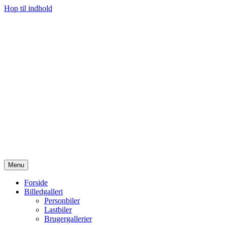
Hop til indhold
Menu
Forside
Billedgalleri
Personbiler
Lastbiler
Brugergallerier