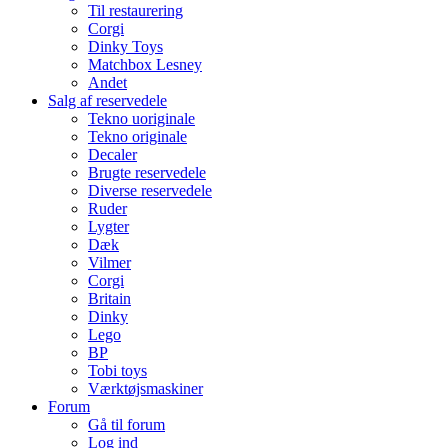
Til restaurering
Corgi
Dinky Toys
Matchbox Lesney
Andet
Salg af reservedele
Tekno uoriginale
Tekno originale
Decaler
Brugte reservedele
Diverse reservedele
Ruder
Lygter
Dæk
Vilmer
Corgi
Britain
Dinky
Lego
BP
Tobi toys
Værktøjsmaskiner
Forum
Gå til forum
Log ind