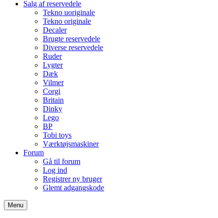
Salg af reservedele
Tekno uoriginale
Tekno originale
Decaler
Brugte reservedele
Diverse reservedele
Ruder
Lygter
Dæk
Vilmer
Corgi
Britain
Dinky
Lego
BP
Tobi toys
Værktøjsmaskiner
Forum
Gå til forum
Log ind
Registrer ny bruger
Glemt adgangskode
Menu