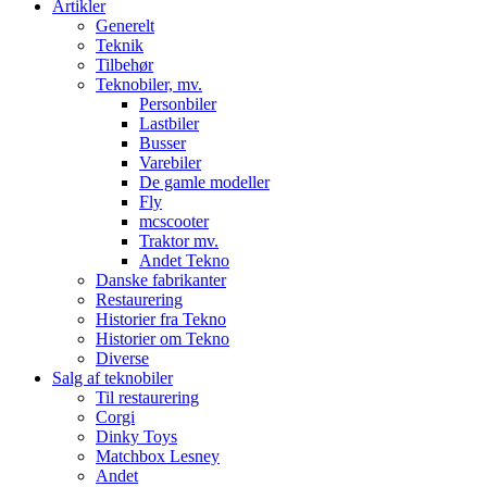
Artikler
Generelt
Teknik
Tilbehør
Teknobiler, mv.
Personbiler
Lastbiler
Busser
Varebiler
De gamle modeller
Fly
mcscooter
Traktor mv.
Andet Tekno
Danske fabrikanter
Restaurering
Historier fra Tekno
Historier om Tekno
Diverse
Salg af teknobiler
Til restaurering
Corgi
Dinky Toys
Matchbox Lesney
Andet