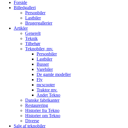
Forside
Billedgalleri
Personbiler
Lastbiler
Brugergallerier
Artikler
Generelt
Teknik
Tilbehør
Teknobiler, mv.
Personbiler
Lastbiler
Busser
Varebiler
De gamle modeller
Fly
mcscooter
Traktor mv.
Andet Tekno
Danske fabrikanter
Restaurering
Historier fra Tekno
Historier om Tekno
Diverse
Salg af teknobiler