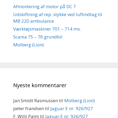
Afmontering af motor på DC 7
Udskiftning af rep. stykke ved luftindtag til
MB 220 ambulance
Værktøjsmaskiner 701 – 714 mv.
Scania 75 – 76 grundbil
Molberg (Lion)
Nyeste kommentarer
Jan Smidt Rasmussen
til
Molberg (Lion)
peter frandsen
til
Jaguar E nr. 926/927
F. Willi Palm
til
Jaguar E nr. 926/927