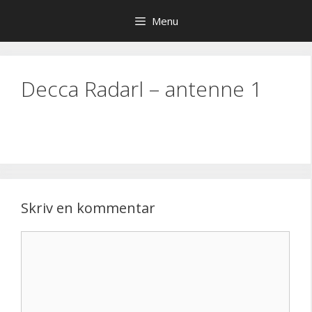
Hop
Menu
til
indhold
Decca Radarl – antenne 1
Skriv en kommentar
Kommentar