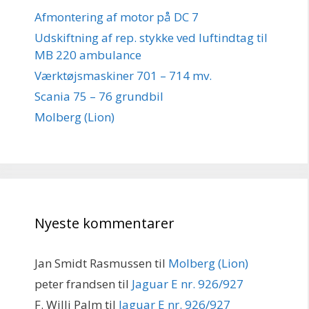
Afmontering af motor på DC 7
Udskiftning af rep. stykke ved luftindtag til
MB 220 ambulance
Værktøjsmaskiner 701 – 714 mv.
Scania 75 – 76 grundbil
Molberg (Lion)
Nyeste kommentarer
Jan Smidt Rasmussen
til
Molberg (Lion)
peter frandsen
til
Jaguar E nr. 926/927
F. Willi Palm
til
Jaguar E nr. 926/927