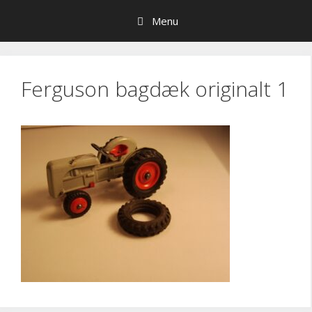
Hop
Menu
til
indhold
Ferguson bagdæk originalt 1