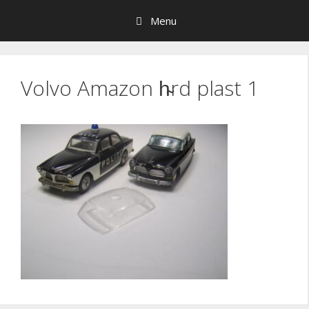
Hop
Menu
til
indhold
Volvo Amazon h̴rd plast 1