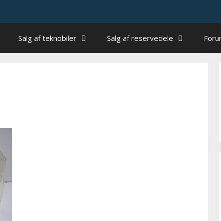
Salg af teknobiler
Salg af reservedele
For