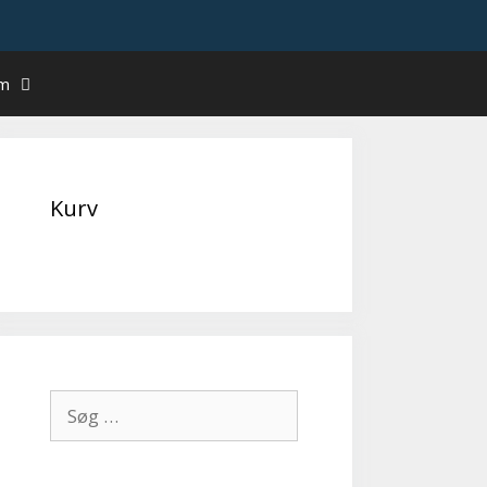
um
Kurv
Søg
efter: