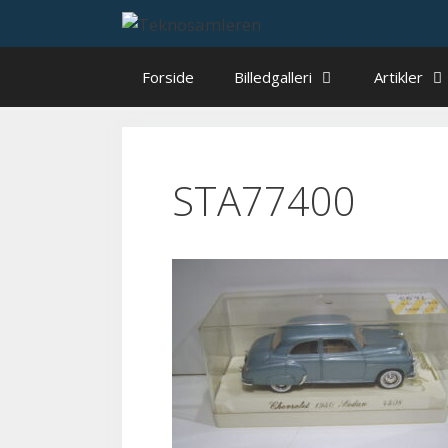
Hop
til
indhold
Forside
Billedgalleri
Artikler
STA77400