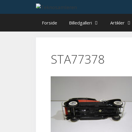
Hop
til
indhold
Forside
Billedgalleri
Artikler
STA77378