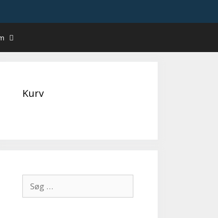
um
Kurv
Søg
efter: