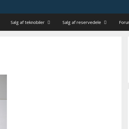
Salg af teknobiler
Salg af reservedele
For