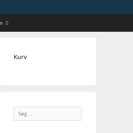
um
Kurv
Søg
efter: