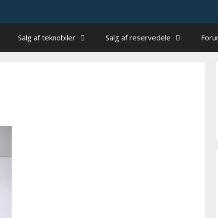
Salg af teknobiler
Salg af reservedele
For