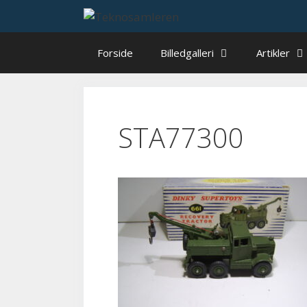
Hop
til
indhold
Forside
Billedgalleri
Artikler
STA77300