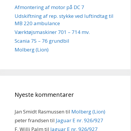
Afmontering af motor på DC 7
Udskiftning af rep. stykke ved luftindtag til
MB 220 ambulance
Værktøjsmaskiner 701 – 714 mv.
Scania 75 – 76 grundbil
Molberg (Lion)
Nyeste kommentarer
Jan Smidt Rasmussen
til
Molberg (Lion)
peter frandsen
til
Jaguar E nr. 926/927
F. Willi Palm
til
Jaguar E nr. 926/927