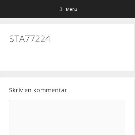
Hop
Menu
til
indhold
STA77224
Skriv en kommentar
Kommentar