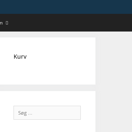
um
Kurv
Søg
efter: