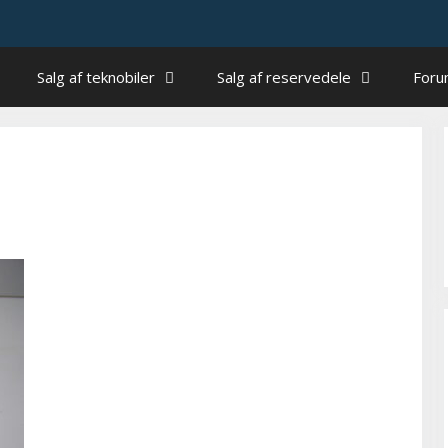
Salg af teknobiler
Salg af reservedele
For