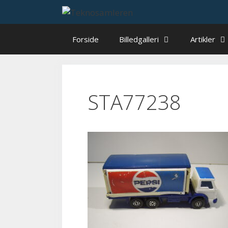
Hop
til
indhold
Forside
Billedgalleri
Artikler
STA77238