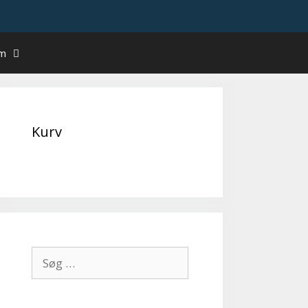
um
Kurv
Søg
efter: