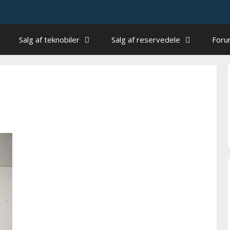
Salg af teknobiler
Salg af reservedele
For