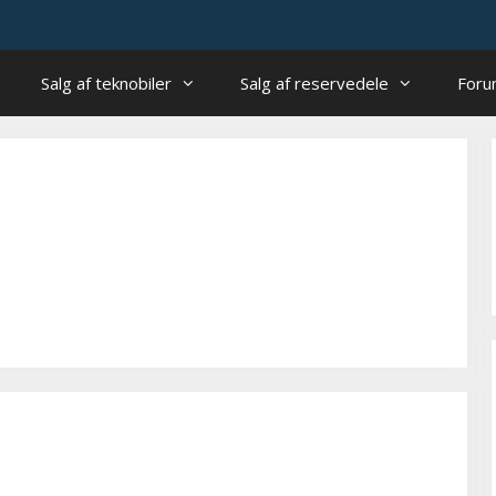
Salg af teknobiler
Salg af reservedele
For