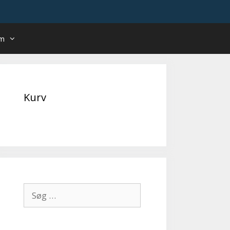
um
Kurv
Søg
efter: