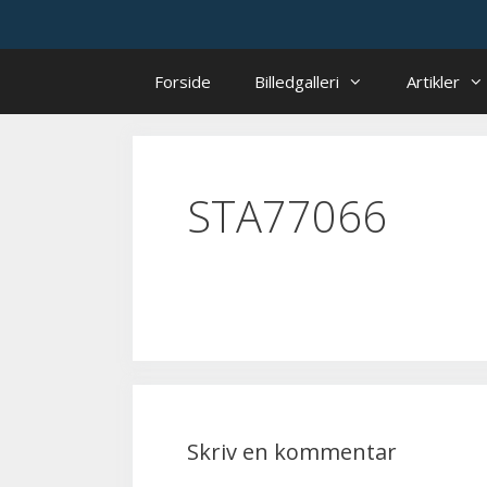
Hop
til
indhold
Forside
Billedgalleri
Artikler
STA77066
Skriv en kommentar