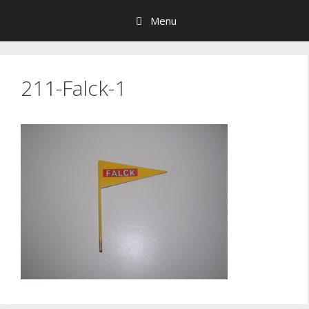
Hop
Menu
til
indhold
211-Falck-1