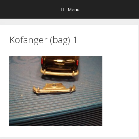
Hop
Menu
til
indhold
Kofanger (bag) 1