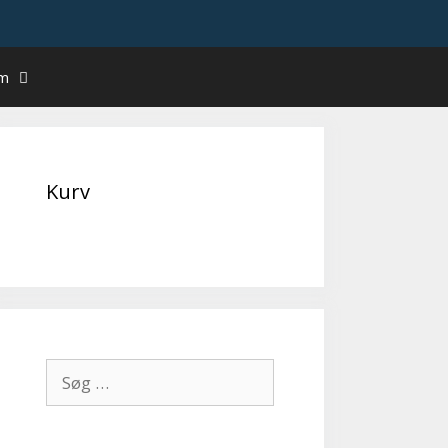
um
Kurv
Søg
efter: