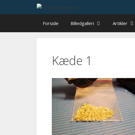
Hop
til
indhold
Forside
Billedgalleri
Artikler
Kæde 1