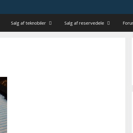
Salg af teknobiler
Salg af reservedele
For