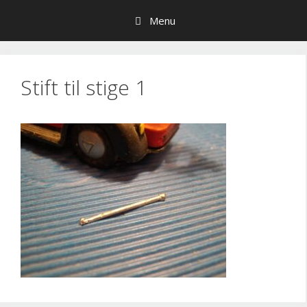
Hop
Menu
til
indhold
Stift til stige 1