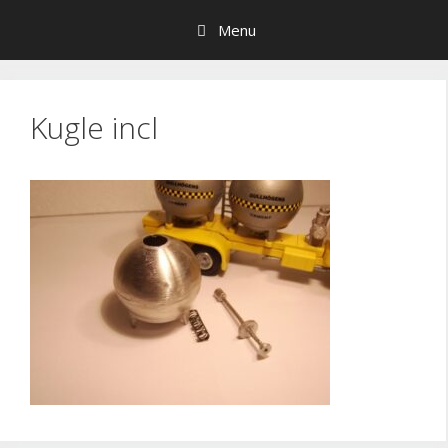
Hop
Menu
til
indhold
Kugle incl