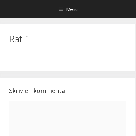
Hop
Menu
til
indhold
Rat 1
Skriv en kommentar
Kommentar