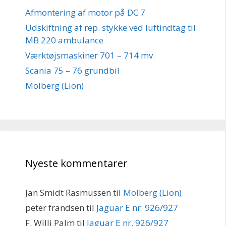
Afmontering af motor på DC 7
Udskiftning af rep. stykke ved luftindtag til
MB 220 ambulance
Værktøjsmaskiner 701 – 714 mv.
Scania 75 – 76 grundbil
Molberg (Lion)
Nyeste kommentarer
Jan Smidt Rasmussen
til
Molberg (Lion)
peter frandsen
til
Jaguar E nr. 926/927
F. Willi Palm
til
Jaguar E nr. 926/927