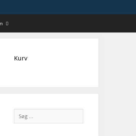
um
Kurv
Søg
efter: