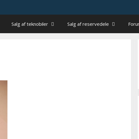
Salg af teknobiler
Salg af reservedele
For