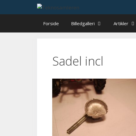
Hop
til
indhold
Forside
Billedgalleri
Artikler
Sadel incl