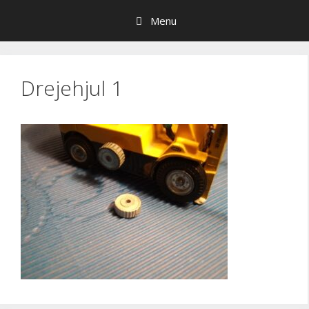
Hop
Menu
til
indhold
Drejehjul 1