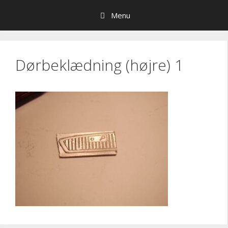
Hop
Menu
til
indhold
Dørbeklædning (højre) 1