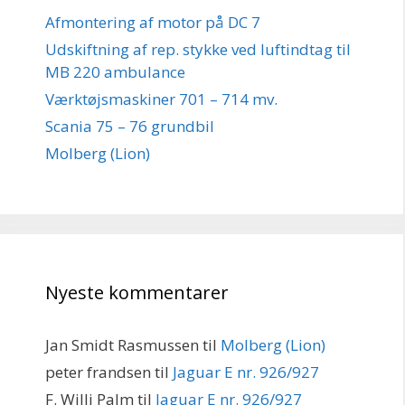
Afmontering af motor på DC 7
Udskiftning af rep. stykke ved luftindtag til
MB 220 ambulance
Værktøjsmaskiner 701 – 714 mv.
Scania 75 – 76 grundbil
Molberg (Lion)
Nyeste kommentarer
Jan Smidt Rasmussen
til
Molberg (Lion)
peter frandsen
til
Jaguar E nr. 926/927
F. Willi Palm
til
Jaguar E nr. 926/927