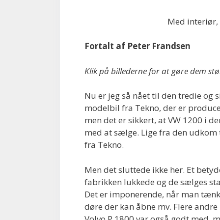
Med interiør, 
Fortalt af Peter Frandsen
Klik på billederne for at gøre dem stø
Nu er jeg så nået til den tredie og
modelbil fra Tekno, der er producer
men det er sikkert, at VW 1200 i d
med at sælge. Lige fra den udkom ti
fra Tekno.
Men det sluttede ikke her. Et betyde
fabrikken lukkede og de sælges st
Det er imponerende, når man tænke
døre der kan åbne mv. Flere andre
Volvo P 1800 var også godt med,