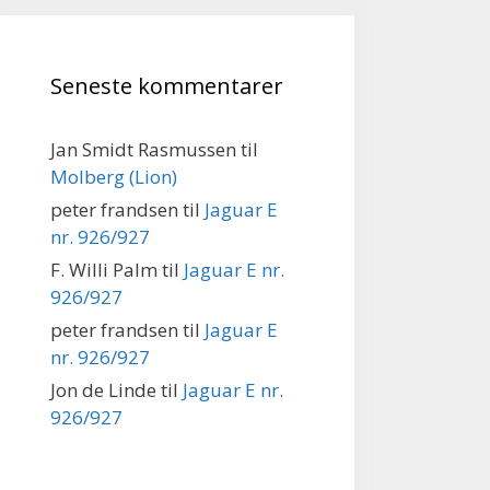
Seneste kommentarer
Jan Smidt Rasmussen
til
Molberg (Lion)
peter frandsen
til
Jaguar E
nr. 926/927
F. Willi Palm
til
Jaguar E nr.
926/927
peter frandsen
til
Jaguar E
nr. 926/927
Jon de Linde
til
Jaguar E nr.
926/927