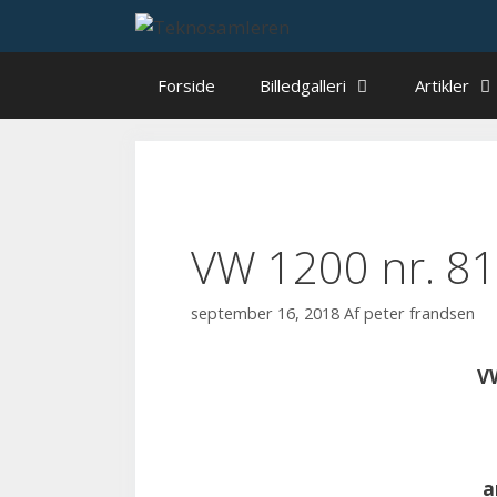
Hop
til
indhold
Forside
Billedgalleri
Artikler
VW 1200 nr. 8
september 16, 2018
Af
peter frandsen
VW
a