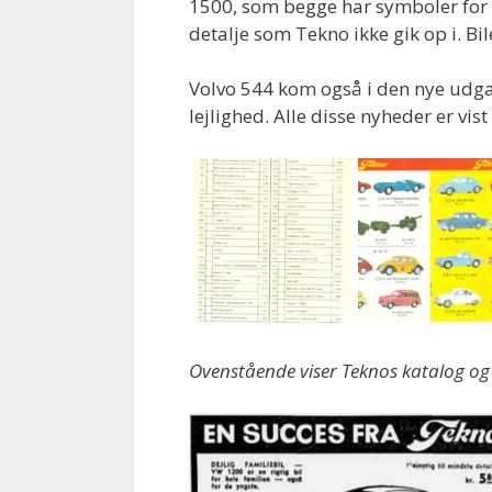
1500, som begge har symboler for ra
detalje som Tekno ikke gik op i. Bil
Volvo 544 kom også i den nye udga
lejlighed. Alle disse nyheder er vist
Ovenstående viser Teknos katalog og 