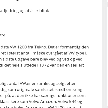
affjedring og afviser blink
rre
 sidste VW 1200 fra Tekno. Det er formentlig den
et i størst antal, måske overgået af VW type I,
en sidste udgave bare blev ved og ved og ved
l det hele sluttede i 1972 var den en sællert
ligt antal VW.er er samlet og solgt efter
adig som originale samlesæt rundt omkring.
r på, at den ikke har særlige funktioner som
 klassikere som Volvo Amazon, Volvo 544 og
 men kun Volvo Amazon og VW 1200 var med