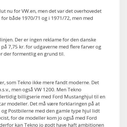
slut nu for VW.en, men det var det overhovedet
ne for både 1970/71 og i 1971/72, men med
injen. Der er ingen reklame for den danske
 på 7,75 kr. for udgaverne med flere farver og
r der formentlig en grund til.
ler, som Tekno ikke mere fandt moderne. Det
o.s.v., men også VW 1200. Men Tekno
lertidig billigserie med Ford Mustanghjul til en
t-car modeller. Det må være forklaringen på at
i og Postbilerne med den gamle type hjul lidt
ræcist, for de modeller kom jo også med Ford
derfor kan Tekno jo godt have haft ambitionen