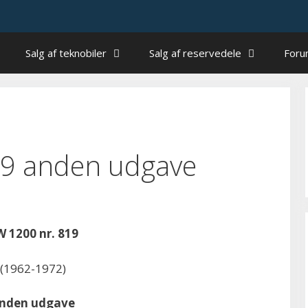
Salg af teknobiler
Salg af reservedele
For
19 anden udgave
 1200 nr. 819
(1962-1972)
nden udgave