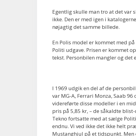
Egentlig skulle man tro at det var 
ikke. Den er med igen i kataloger
nøjagtig det samme billede.
En Polis model er kommet med på l
Politi udgave. Prisen er kommet op
tekst. Personbilen mangler og det e
I 1969 udgik en del af de personbi
var MG-A, Ferrari Monza, Saab 96 
videreførte disse modeller i en mid
pris på 5,85 kr, – de såkaldte blis
Tekno fortsatte med at sælge Polit
endnu. Vi ved ikke det ikke helt p
Mustanghjul på et tidspunkt. Men 