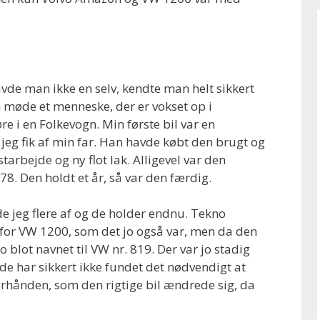
avde man ikke en selv, kendte man helt sikkert
n møde et menneske, der er vokset op i
re i en Folkevogn. Min første bil var en
eg fik af min far. Han havde købt den brugt og
arbejde og ny flot lak. Alligevel var den
978. Den holdt et år, så var den færdig.
e jeg flere af og de holder endnu. Tekno
 for VW 1200, som det jo også var, men da den
blot navnet til VW nr. 819. Der var jo stadig
e har sikkert ikke fundet det nødvendigt at
rhånden, som den rigtige bil ændrede sig, da