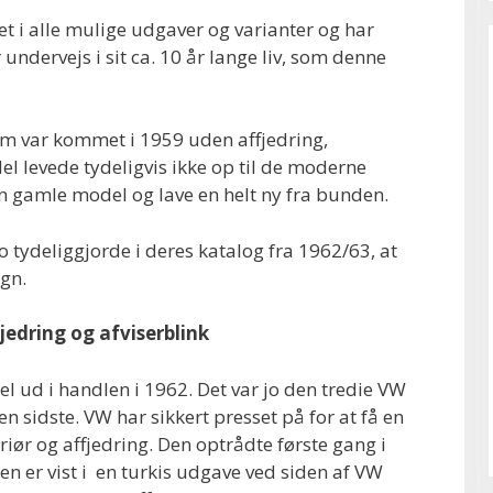
et i alle mulige udgaver og varianter og har
ndervejs i sit ca. 10 år lange liv, som denne
om var kommet i 1959 uden affjedring,
el levede tydeligvis ikke op til de moderne
en gamle model og lave en helt ny fra bunden.
tydeliggjorde i deres katalog fra 1962/63, at
gn.
jedring og afviserblink
 ud i handlen i 1962. Det var jo den tredie VW
n sidste. VW har sikkert presset på for at få en
ør og affjedring. Den optrådte første gang i
en er vist i en turkis udgave ved siden af VW