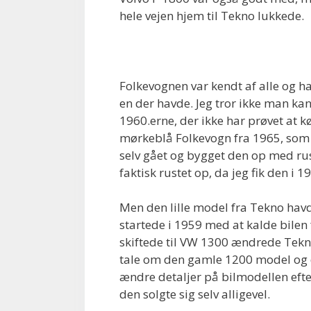
hele vejen hjem til Tekno lukkede.
Folkevognen var kendt af alle og h
en der havde. Jeg tror ikke man ka
1960.erne, der ikke har prøvet at kø
mørkeblå Folkevogn fra 1965, som j
selv gået og bygget den op med rust
faktisk rustet op, da jeg fik den i 1
Men den lille model fra Tekno havd
startede i 1959 med at kalde bilen
skiftede til VW 1300 ændrede Tekno 
tale om den gamle 1200 model og d
ændre detaljer på bilmodellen efte
den solgte sig selv alligevel.