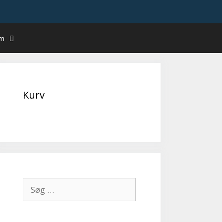
um
Kurv
Søg
efter: