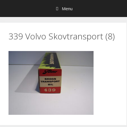
Hop
Menu
til
indhold
339 Volvo Skovtransport (8)