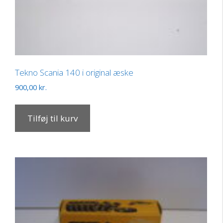
Tekno Scania 140 i original æske
900,00
kr.
Tilføj til kurv