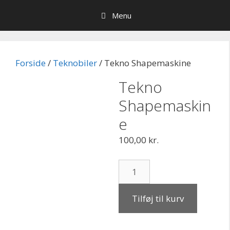
Hop
Menu
til
indhold
Forside
/
Teknobiler
/ Tekno Shapemaskine
Tekno
Shapemaskin
e
100,00
kr.
Tekno
Shapemaskine
antal
Tilføj til kurv