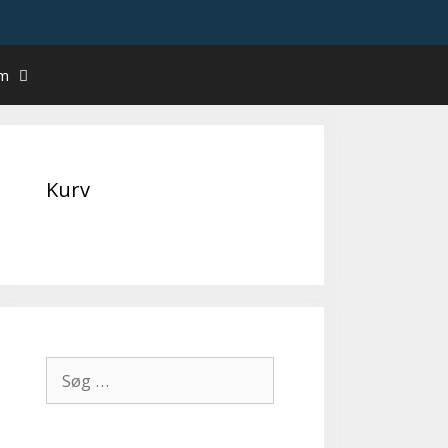
um
Kurv
Søg
efter: