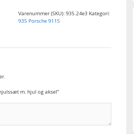
hjul
og
Varenummer (SKU):
935.24e3
Kategori:
aksel
935 Porsche 911S
antal
er.
julssæt m. hjul og aksel”