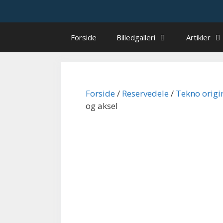
Hop
til
indhold
Forside
Billedgalleri
Artikler
Forside
/
Reservedele
/
Tekno origi
og aksel