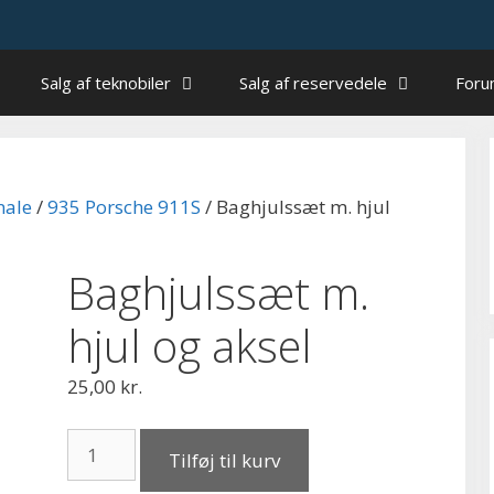
Salg af teknobiler
Salg af reservedele
For
nale
/
935 Porsche 911S
/ Baghjulssæt m. hjul
Baghjulssæt m.
hjul og aksel
25,00
kr.
Baghjulssæt
Tilføj til kurv
m.