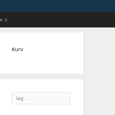
um
Kurv
Søg
efter: