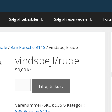
Salg af teknobiler
Salg af reservedele
For
nale
/
935 Porsche 911S
/ vindspejl/rude
vindspejl/rude
50,00
kr.
vindspejl/rude
Tilføj til kurv
antal
Varenummer (SKU):
935.8
Kategori:
935 Porsche 911S