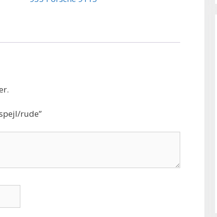
er.
spejl/rude”