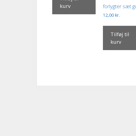
kurv
forlygter sæt g
12,00
kr.
Tilføj til
kurv