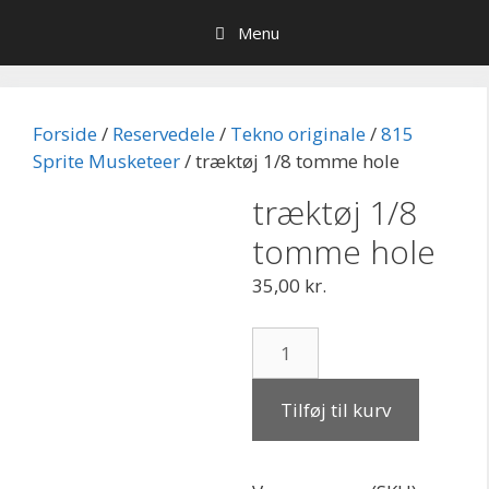
Hop
Menu
til
indhold
Forside
/
Reservedele
/
Tekno originale
/
815
Sprite Musketeer
/ træktøj 1/8 tomme hole
træktøj 1/8
tomme hole
35,00
kr.
træktøj
1/8
tomme
Tilføj til kurv
hole
antal