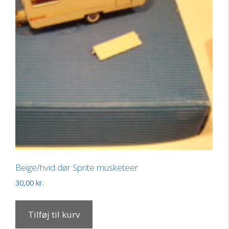
Beige/hvid dør Sprite musketeer
30,00
kr.
Tilføj til kurv