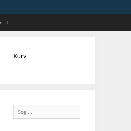
um
Kurv
Søg
efter: