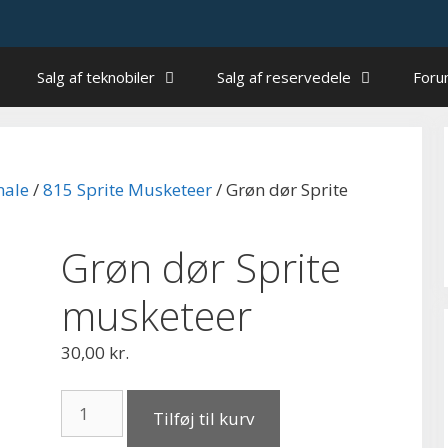
Salg af teknobiler
Salg af reservedele
For
nale
/
815 Sprite Musketeer
/ Grøn dør Sprite
Grøn dør Sprite
musketeer
30,00
kr.
Grøn
Tilføj til kurv
dør