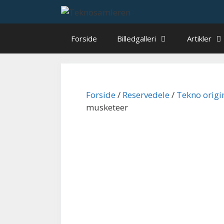
Hop
til
indhold
Forside
Billedgalleri
Artikler
Forside
/
Reservedele
/
Tekno origi
musketeer