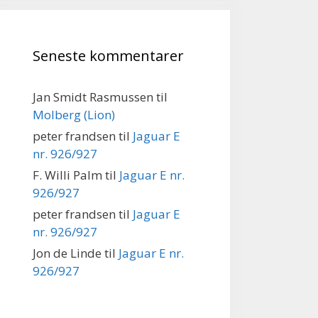
Seneste kommentarer
Jan Smidt Rasmussen
til
Molberg (Lion)
peter frandsen
til
Jaguar E
nr. 926/927
F. Willi Palm
til
Jaguar E nr.
926/927
peter frandsen
til
Jaguar E
nr. 926/927
Jon de Linde
til
Jaguar E nr.
926/927