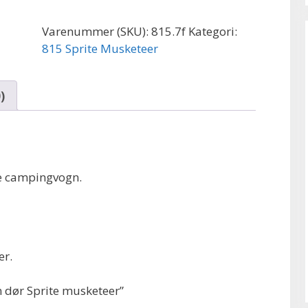
Sprite
musketeer
Varenummer (SKU):
815.7f
Kategori:
antal
815 Sprite Musketeer
)
ne campingvogn.
er.
n dør Sprite musketeer”