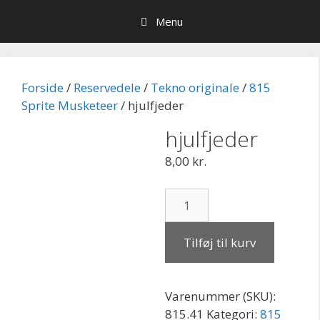
Hop
Menu
til
indhold
Forside
/
Reservedele
/
Tekno originale
/
815
Sprite Musketeer
/ hjulfjeder
hjulfjeder
8,00
kr.
hjulfjeder
antal
Tilføj til kurv
Varenummer (SKU):
815.41
Kategori:
815