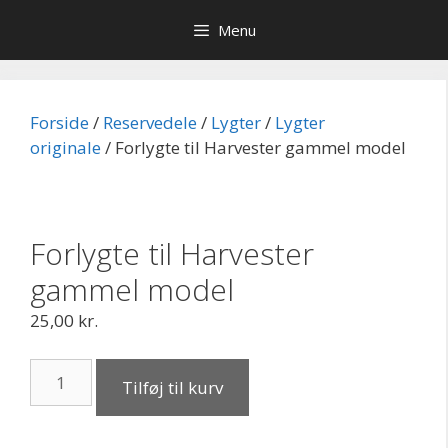
Hop
Menu
til
indhold
Forside
/
Reservedele
/
Lygter
/
Lygter
originale
/ Forlygte til Harvester gammel model
Forlygte til Harvester
gammel model
25,00
kr.
Forlygte
Tilføj til kurv
til
Harvester
gammel