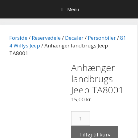
Hop
Menu
til
indhold
Forside
/
Reservedele
/
Decaler
/
Personbiler
/
81
4 Willys Jeep
/ Anhænger landbrugs Jeep
TA8001
Anhænger
landbrugs
Jeep TA8001
15,00
kr.
Anhænger
landbrugs
Jeep
Tilføj til kurv
TA8001