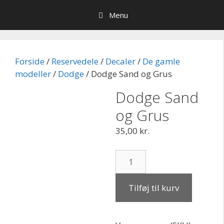
Hop
Menu
til
indhold
Forside
/
Reservedele
/
Decaler
/
De gamle
modeller
/
Dodge
/ Dodge Sand og Grus
Dodge Sand
og Grus
35,00
kr.
Dodge
Sand
og
Tilføj til kurv
Grus
antal