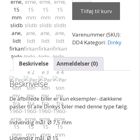
fra
Tilføj til kurv
1960-
erne,
15
Varenummer (SKU):
mm
DD4
Kategori:
Dinky
slidbane,
lidt
firkantede
Beskrivelse
Anmeldelser (0)
antal
Beskrivelse
De afbillede biler er kun eksempler- dækkene
passer til alle Dinkys biler med denne type fælg.
Indvendig mål: Ø 7,5 mm
Udvendig mål: Ø 15