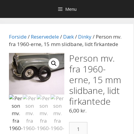
Hop
Menu
til
indhold
Forside
/
Reservedele
/
Dæk
/
Dinky
/ Person mv.
fra 1960-erne, 15 mm slidbane, lidt firkantede
Person mv.
fra 1960-
erne, 15 mm
slidbane, lidt
firkantede
6,00
kr.
Person
mv.