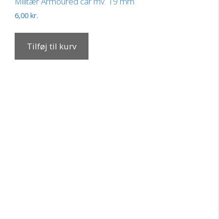
Militær Armoured car mv. 19 mm
6,00
kr.
Tilføj til kurv