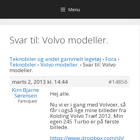
Hop
Menu
til
indhold
Svar til: Volvo modeller.
Teknobiler og andet gammelt legetøj
›
Fora
›
Teknobiler
›
Volvo modeller.
›
Svar til: Volvo
modeller.
marts 2, 2013 kl. 14:44
#14856
Kim Bjarne
Hej alle.
Sørensen
Participant
Nu vi er i gang med Volvoer, så
får i også lige mine billeder fra
Kolding Volvo Træf 2012. Min
egen 245 Turbo er på første
billede.
https://www.dropbox.com/sh/