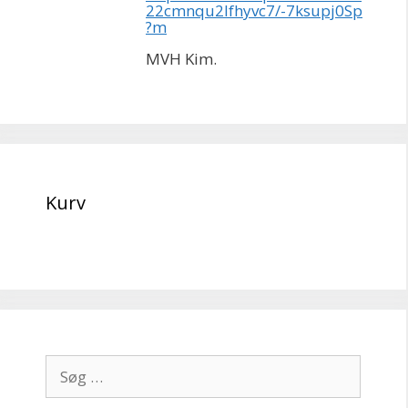
22cmnqu2lfhyvc7/-7ksupj0Sp
?m
MVH Kim.
Kurv
Søg
efter: