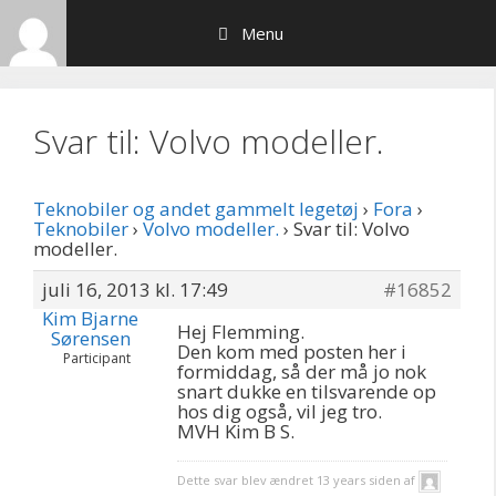
Hop
Menu
til
indhold
Svar til: Volvo modeller.
Teknobiler og andet gammelt legetøj
›
Fora
›
Teknobiler
›
Volvo modeller.
›
Svar til: Volvo
modeller.
juli 16, 2013 kl. 17:49
#16852
Kim Bjarne
Hej Flemming.
Sørensen
Den kom med posten her i
Participant
formiddag, så der må jo nok
snart dukke en tilsvarende op
hos dig også, vil jeg tro.
MVH Kim B S.
Dette svar blev ændret 13 years siden af