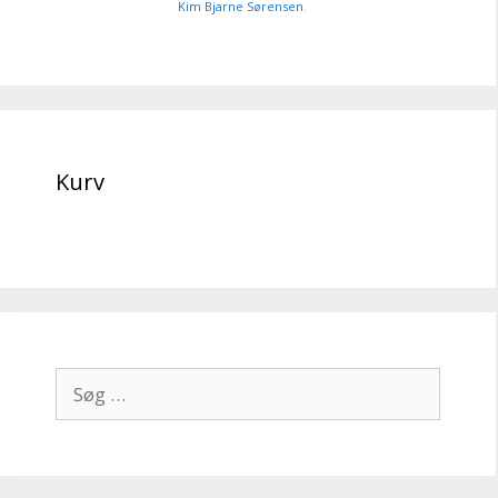
Kim Bjarne Sørensen
.
Kurv
Søg
efter: