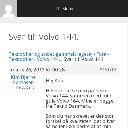
Hop
Menu
til
indhold
Svar til: Volvo 144.
Teknobiler og andet gammelt legetøj
›
Fora
›
Teknobiler
›
Volvo 144.
›
Svar til: Volvo 144.
marts 26, 2013 kl. 00:28
#15013
Kim Bjarne
Hej Knut.
Sørensen
Participant
Her kan du se min pæneste
Volvo 144, sammen med min
gule Volvo 164. Mine er begge
fra Tekno Danmark.
Som du har skrevet er der stor
forskel på kvaliteten, det bliver
så heller ikke bedre af at min