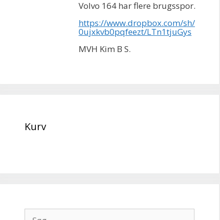
Volvo 164 har flere brugsspor.
https://www.dropbox.com/sh/
0ujxkvb0pqfeezt/LTn1tjuGys
MVH Kim B S.
Kurv
Søg