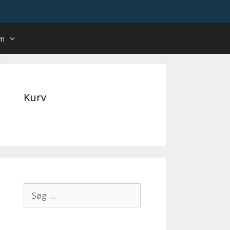
um
Kurv
Søg
efter: