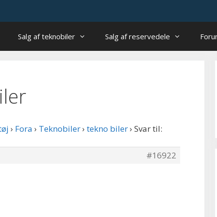
Salg af teknobiler
Salg af reservedele
For
iler
tøj
›
Fora
›
Teknobiler
›
tekno biler
›
Svar til:
#16922