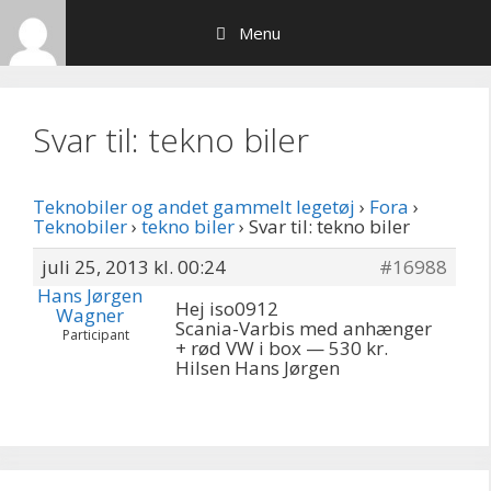
Hop
Menu
til
indhold
Svar til: tekno biler
Teknobiler og andet gammelt legetøj
›
Fora
›
Teknobiler
›
tekno biler
›
Svar til: tekno biler
juli 25, 2013 kl. 00:24
#16988
Hans Jørgen
Hej iso0912
Wagner
Scania-Varbis med anhænger
Participant
+ rød VW i box — 530 kr.
Hilsen Hans Jørgen