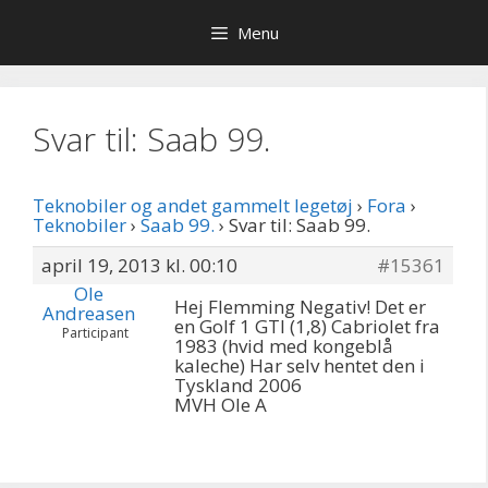
Hop
Menu
til
indhold
Svar til: Saab 99.
Teknobiler og andet gammelt legetøj
›
Fora
›
Teknobiler
›
Saab 99.
›
Svar til: Saab 99.
april 19, 2013 kl. 00:10
#15361
Ole
Hej Flemming Negativ! Det er
Andreasen
en Golf 1 GTI (1,8) Cabriolet fra
Participant
1983 (hvid med kongeblå
kaleche) Har selv hentet den i
Tyskland 2006
MVH Ole A