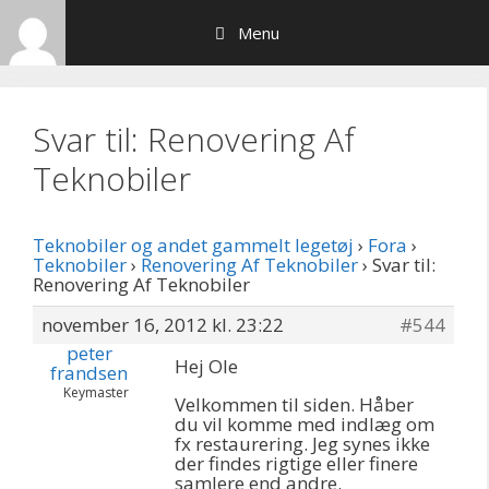
Hop
Menu
til
indhold
Svar til: Renovering Af
Teknobiler
Teknobiler og andet gammelt legetøj
›
Fora
›
Teknobiler
›
Renovering Af Teknobiler
›
Svar til:
Renovering Af Teknobiler
november 16, 2012 kl. 23:22
#544
peter
Hej Ole
frandsen
Keymaster
Velkommen til siden. Håber
du vil komme med indlæg om
fx restaurering. Jeg synes ikke
der findes rigtige eller finere
samlere end andre.