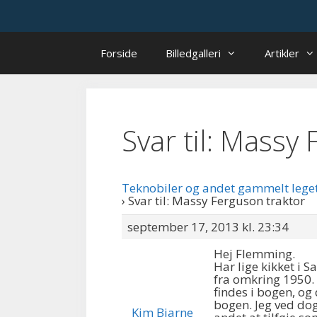
Hop
til
indhold
Forside
Billedgalleri
Artikler
Svar til: Massy
Teknobiler og andet gammelt lege
›
Svar til: Massy Ferguson traktor
september 17, 2013 kl. 23:34
Hej Flemming.
Har lige kikket i S
fra omkring 1950. D
findes i bogen, og 
bogen. Jeg ved dog
Kim Bjarne