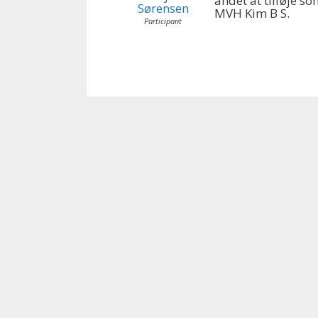
andet at tilføje so
Sørensen
MVH Kim B S.
Participant