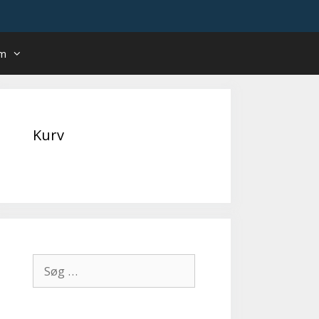
um
Kurv
Søg
efter: