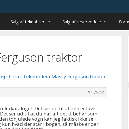
Salg af teknobiler
Salg af reservedele
For
 Ferguson traktor
tøj
›
Fora
›
Teknobiler
›
Massy Ferguson traktor
#17544
amlerkataloget. Det ser ud til at den er lavet
et ser ud til at du har alt det tilbehør som
den tohjulede vogn kan jeg faktisk ikke se i
 kun hvad der står i bogen, så måske er der