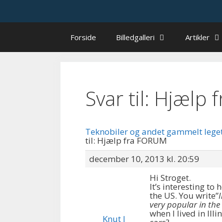
Hop
til
indhold
Forside
Billedgalleri
Artikler
Svar til: Hjælp
Teknobiler og andet gammelt lege
til: Hjælp fra FORUM
december 10, 2013 kl. 20:59
Hi Stroget.
It’s interesting t
the US. You write”
very popular in the
when I lived in Ill
Knut J