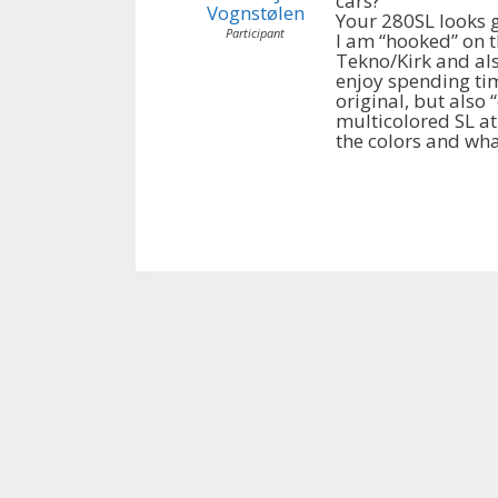
cars?
Vognstølen
Your 280SL looks 
Participant
I am “hooked” on 
Tekno/Kirk and als
enjoy spending tim
original, but also
multicolored SL at
the colors and wha