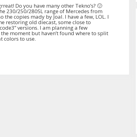
grreat! Do you have many other Tekno’s? 🙂
the 230/250/280SL range of Mercedes from
o the copies mady by Joal. I have a few, LOL. I
e restoring old diecast, some close to
 “code3” versions. I am planning a few
 the moment but haven’t found where to split
t colors to use.