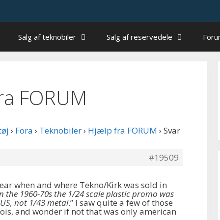
Salg af teknobiler
Salg af reservedele
For
 fra FORUM
tøj
›
Fora
›
Teknobiler
›
Hjælp fra FORUM
›
Svar
#19509
o hear when and where Tekno/Kirk was sold in
In the 1960-70s the 1/24 scale plastic promo was
 US, not 1/43 metal
.” I saw quite a few of those
inois, and wonder if not that was only american