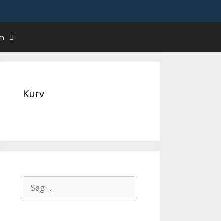
um
Kurv
Søg
efter: