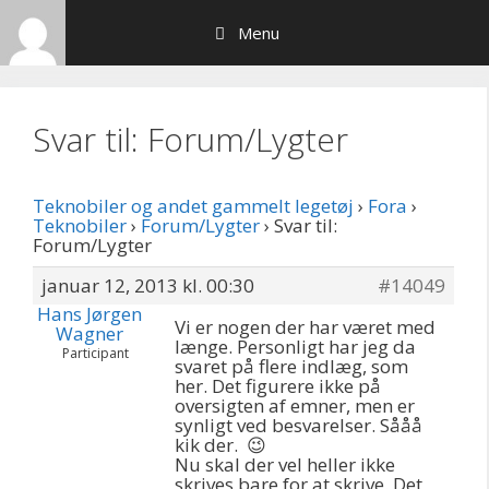
Hop
Menu
til
indhold
Svar til: Forum/Lygter
Teknobiler og andet gammelt legetøj
›
Fora
›
Teknobiler
›
Forum/Lygter
›
Svar til:
Forum/Lygter
januar 12, 2013 kl. 00:30
#14049
Hans Jørgen
Vi er nogen der har været med
Wagner
længe. Personligt har jeg da
Participant
svaret på flere indlæg, som
her. Det figurere ikke på
oversigten af emner, men er
synligt ved besvarelser. Sååå
kik der. 😉
Nu skal der vel heller ikke
skrives bare for at skrive. Det