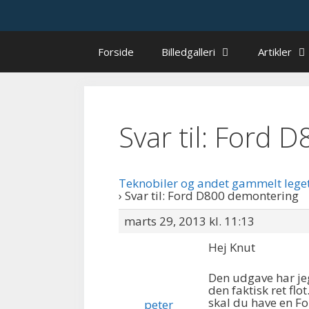
Hop
til
indhold
Forside
Billedgalleri
Artikler
Svar til: Ford
Teknobiler og andet gammelt lege
›
Svar til: Ford D800 demontering
marts 29, 2013 kl. 11:13
Hej Knut
Den udgave har jeg
den faktisk ret fl
skal du have en Fo
peter