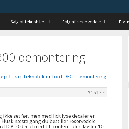
Salg af teknobiler
Salg af reservedele
For
 D800 demontering
tøj
›
Fora
›
Teknobiler
›
Ford D800 demontering
#15123
 ikke set før, men med lidt lyse decaler er
ot. Husk næste gang du bestiller reservedele
rd D 800 decal med til fronten – den koster 10