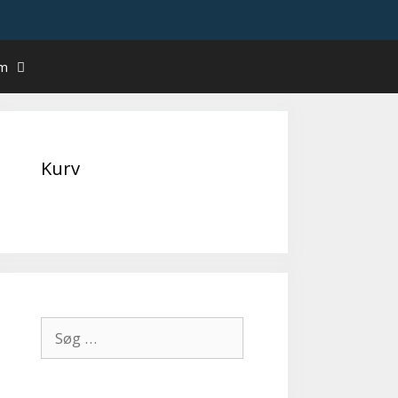
um
Kurv
Søg
efter: