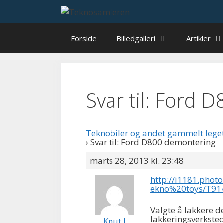
Hop
til
indhold
Forside
Billedgalleri
Artikler
Svar til: Ford
Teknobiler og andet gammelt lege
›
Svar til: Ford D800 demontering
marts 28, 2013 kl. 23:48
http://i1181.pho
ekno%20toys/T91
Valgte å lakkere d
lakkeringsverksted
Knut J