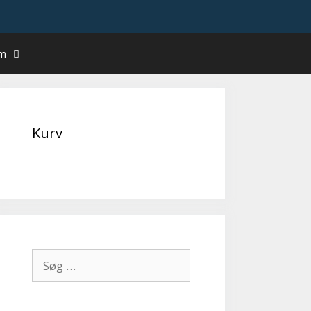
um
Kurv
Søg
efter: