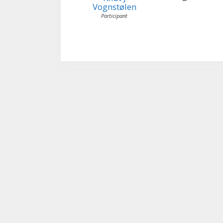
Vognstølen
Participant