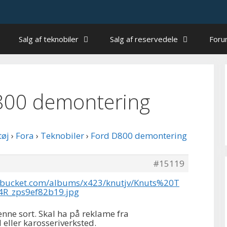
Salg af teknobiler
Salg af reservedele
For
 D800 demontering
tøj
›
Fora
›
Teknobiler
›
Ford D800 demontering
#15119
tobucket.com/albums/x423/knutjv/Knuts%20T
4R_zps9ef82b19.jpg
enne sort. Skal ha på reklame fra
 eller karosseriverksted.