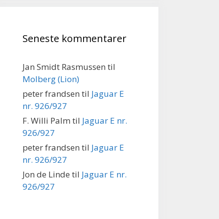
Seneste kommentarer
Jan Smidt Rasmussen
til
Molberg (Lion)
peter frandsen
til
Jaguar E
nr. 926/927
F. Willi Palm
til
Jaguar E nr.
926/927
peter frandsen
til
Jaguar E
nr. 926/927
Jon de Linde
til
Jaguar E nr.
926/927