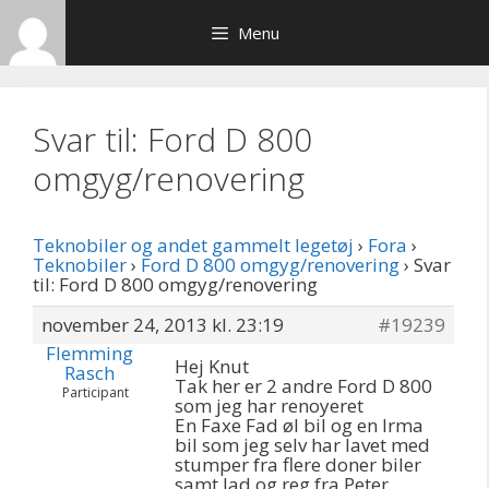
Hop
Menu
til
indhold
Svar til: Ford D 800
omgyg/renovering
Teknobiler og andet gammelt legetøj
›
Fora
›
Teknobiler
›
Ford D 800 omgyg/renovering
›
Svar
til: Ford D 800 omgyg/renovering
november 24, 2013 kl. 23:19
#19239
Flemming
Hej Knut
Rasch
Tak her er 2 andre Ford D 800
Participant
som jeg har renoyeret
En Faxe Fad øl bil og en Irma
bil som jeg selv har lavet med
stumper fra flere doner biler
samt lad og reg fra Peter