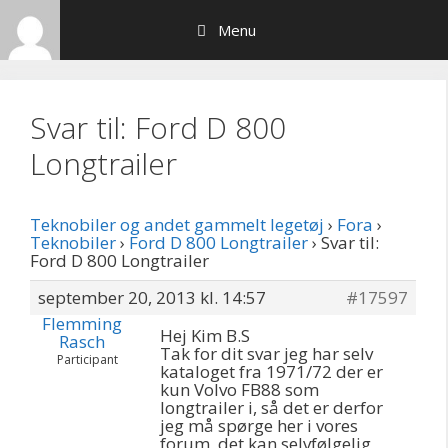
Hop
Menu
til
indhold
Svar til: Ford D 800
Longtrailer
Teknobiler og andet gammelt legetøj
›
Fora
›
Teknobiler
›
Ford D 800 Longtrailer
›
Svar til:
Ford D 800 Longtrailer
september 20, 2013 kl. 14:57
#17597
Flemming
Hej Kim B.S
Rasch
Tak for dit svar jeg har selv
Participant
kataloget fra 1971/72 der er
kun Volvo FB88 som
longtrailer i, så det er derfor
jeg må spørge her i vores
forum, det kan selvfølgelig