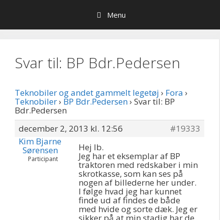
Hop
Menu
til
indhold
Svar til: BP Bdr.Pedersen
Teknobiler og andet gammelt legetøj
›
Fora
›
Teknobiler
›
BP Bdr.Pedersen
›
Svar til: BP
Bdr.Pedersen
december 2, 2013 kl. 12:56
#19333
Kim Bjarne
Hej Ib.
Sørensen
Jeg har et eksemplar af BP
Participant
traktoren med redskaber i min
skrotkasse, som kan ses på
nogen af billederne her under.
I følge hvad jeg har kunnet
finde ud af findes de både
med hvide og sorte dæk. Jeg er
sikker på at min stadig har de