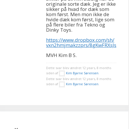
originale sorte dæk. Jeg er ikke
sikker på hvad for dæk som
kom først. Men mon ikke de
hvide dæk kom først, lige som
på flere biler fra Tekno og
Dinky Toys.
https://www.dropbox.com/sh/
vxn2hmjmakzzprs/8gKwFRXsJs
MVH Kim B S.
Dette svar blev ændret 12 years, 8 months
siden af
Kim Bjarne Sørensen
.
Dette svar blev ændret 12 years, 8 months
siden af
Kim Bjarne Sørensen
.